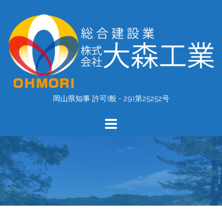
コ
ン
テ
ン
ツ
へ
ス
キ
岡山県知事 許可(般 - 29)第25252号
ッ
プ