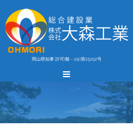
コ
ン
テ
ン
ツ
へ
ス
キ
岡山県知事 許可(般 - 29)第25252号
ッ
プ