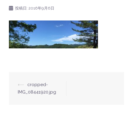
投稿日:
2016年9月6日
⟵
cropped-
投
IMG_08441920.jpg
稿
ナ
ビ
ゲ
ー