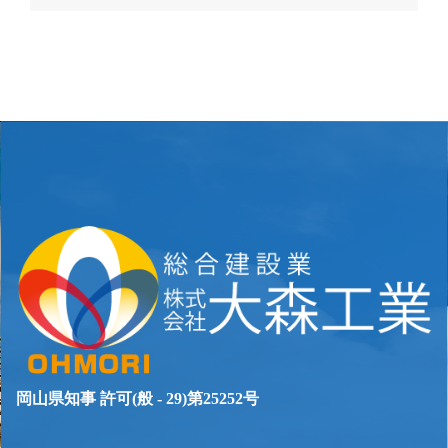
稿
ナ
ビ
ゲ
ー
シ
ョ
ン
岡山県知事 許可(般 - 29)第25252号