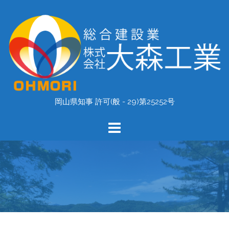
コ
ン
テ
ン
ツ
へ
ス
キ
岡山県知事 許可(般 - 29)第25252号
ッ
プ