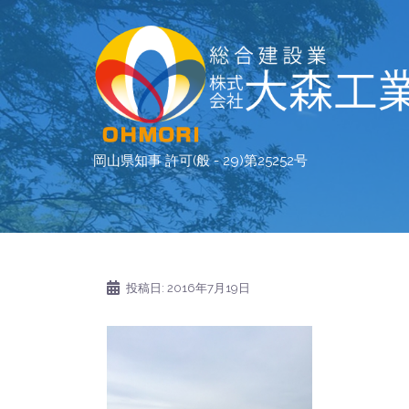
コ
ン
テ
ン
ツ
へ
ス
岡山県知事 許可(般 - 29)第25252号
キ
ッ
プ
投稿日:
2016年7月19日