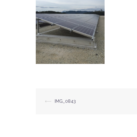
⟵
IMG_0843
投
稿
ナ