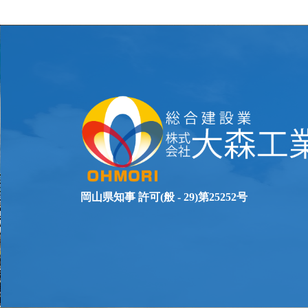
ビ
ゲ
ー
シ
ョ
ン
岡山県知事 許可(般 - 29)第25252号