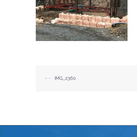
⟵
IMG_2360
投
稿
ナ
ビ