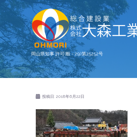
コ
ン
テ
ン
ツ
へ
ス
岡山県知事 許可(般 - 29)第25252号
キ
ッ
プ
投稿日:
2018年6月22日