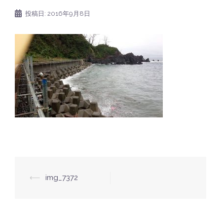
投稿日:
2016年9月8日
⟵
img_7372
投
稿
ナ