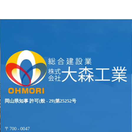
ビ
ゲ
ー
シ
ョ
ン
岡山県知事 許可(般 - 29)第25252号
〒700 - 0047