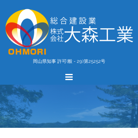
コ
ン
テ
ン
ツ
へ
ス
キ
岡山県知事 許可(般 - 29)第25252号
ッ
プ