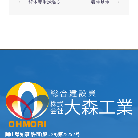
⟵
解体養生足場３
養生足場
⟶
投
稿
ナ
ビ
ゲ
ー
シ
ョ
ン
岡山県知事 許可(般 - 29)第25252号