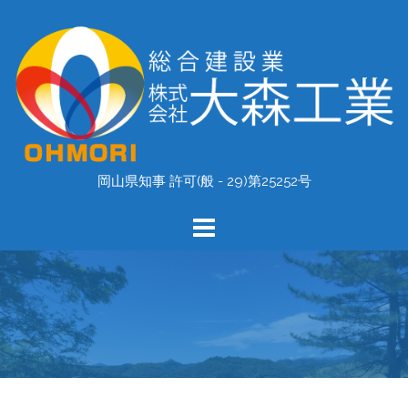
コ
ン
テ
ン
ツ
へ
ス
キ
岡山県知事 許可(般 - 29)第25252号
ッ
プ