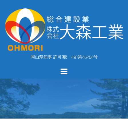
コ
ン
テ
ン
ツ
へ
ス
キ
岡山県知事 許可(般 - 29)第25252号
ッ
プ