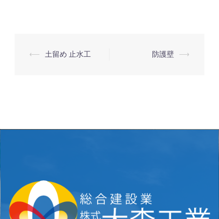
⟵
土留め 止水工
防護壁
⟶
投
稿
ナ
ビ
ゲ
ー
シ
ョ
ン